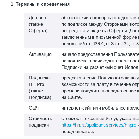
1. Термины и определения
Договор
абонентский договор на предоставл
(также
по подписке между Сторонами, кот
Оферта)
посредством акцепта Оферты. Дого
заключенным в письменной форме 
положений ст. 429.4, п. 3 ст. 434, п. 
Активация
начало предоставления Пользовате
по подписке, происходит после пос
Подписки на расчетный счет Испол
Подписка
предоставление Пользователю на у
HH Pro
возможности за плату в течение о
(также
времени получить в определенное 
Подписка)
на Сайте.
Сайт
интернет-сайт или мобильное прило
Стоимость
стоимость оказания Услуг, указанна
подписки
https://hh.ru/applicant-services/hhpro
и
перед оплатой.