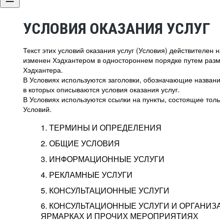
УСЛОВИЯ ОКАЗАНИЯ УСЛУГ
Текст этих условий оказания услуг (Условия) действителен
изменен Хэдхантером в одностороннем порядке путем раз
Хэдхантера.
В Условиях используются заголовки, обозначающие название
в которых описываются условия оказания услуг.
В Условиях используются ссылки на пункты, состоящие тольк
Условий.
1. ТЕРМИНЫ И ОПРЕДЕЛЕНИЯ
2. ОБЩИЕ УСЛОВИЯ
3. ИНФОРМАЦИОННЫЕ УСЛУГИ
1.1. Хэдхантер, или
Хэдхантер, ООО «Хэдх
4. РЕКЛАМНЫЕ УСЛУГИ
HeadHunter, или
г. Москва, внутригор
2.1. Типы и статусы регистрации
5. КОНСУЛЬТАЦИОННЫЕ УСЛУГИ
Исполнитель
Тверской,
2-я
Брестска
Типы регистрации
3.1. Предоставление доступа к базе данн
2.2. Активация услуг
6. КОНСУЛЬТАЦИОННЫЕ УСЛУГИ И ОРГАНИЗ
о трудоустройстве с возможностью просмо
Описание и активация
ЯРМАРКАХ И ПРОЧИХ МЕРОПРИЯТИЯХ
Хэдхантер — администра
2.1.1. Заказчику может быть присвоен один
4.0. Общие условия оказания рекламных ус