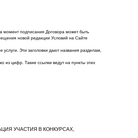
 на момент подписания Договора может быть
мещения новой редакции Условий на Сайте
 услуги. Эти заголовки дают названия разделам,
о из цифр. Такие ссылки ведут на пункты этих
антер», ИНН 7718620740, адрес: 125047,
одская территория Муниципальный округ
я улица, дом 48, помещ. 25
ых резюме с предложениями Соискателей
АЦИЯ УЧАСТИЯ В КОНКУРСАХ,
тра контактной информации Соискателя
тор сайтов: hh.ru, talantix.ru и других
 из Типов регистраций.
луг