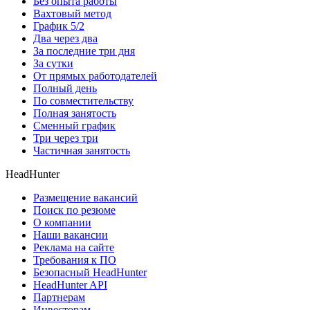
Без опыта работы
Вахтовый метод
График 5/2
Два через два
За последние три дня
За сутки
От прямых работодателей
Полный день
По совместительству
Полная занятость
Сменный график
Три через три
Частичная занятость
HeadHunter
Размещение вакансий
Поиск по резюме
О компании
Наши вакансии
Реклама на сайте
Требования к ПО
Безопасный HeadHunter
HeadHunter API
Партнерам
Инвесторам