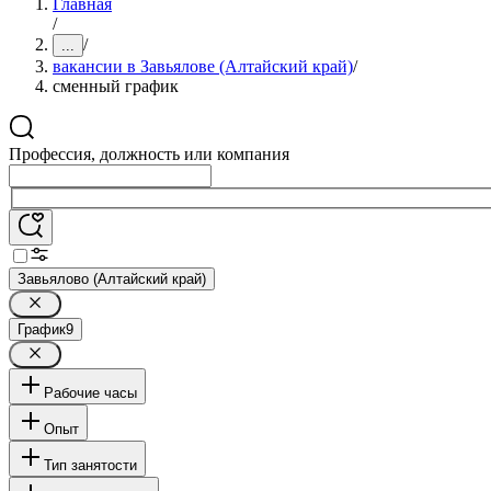
Главная
/
/
...
вакансии в Завьялове (Алтайский край)
/
сменный график
Профессия, должность или компания
Завьялово (Алтайский край)
График
9
Рабочие часы
Опыт
Тип занятости